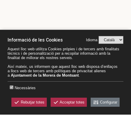
Informació de les Cookies
Idioma
Aquest lloc web utilitza Cookies pròpies i de tercers amb finalitats
tècnics i de personalització per a recopilar informació amb la
finalitat de millorar els nostres serveis.
Així mateix, us informem que aquest lloc web disposa d’enllaços
a llocs web de tercers amb polítiques de privacitat alienes
Plaça del Priorat, 6 43361 La Morera de Montsant
a
Ajuntament de la Morera de Montsant
.
(Tarragona)
Necessàries
T.
977.827.11
2
aj.morera@altanet.org
Rebutjar totes
Acceptar totes
Configurar
CKEW
www.lamorerademontsant.org
cookies
Amb el suport del Patronat de Turisme de la
Diputació de Tarragona