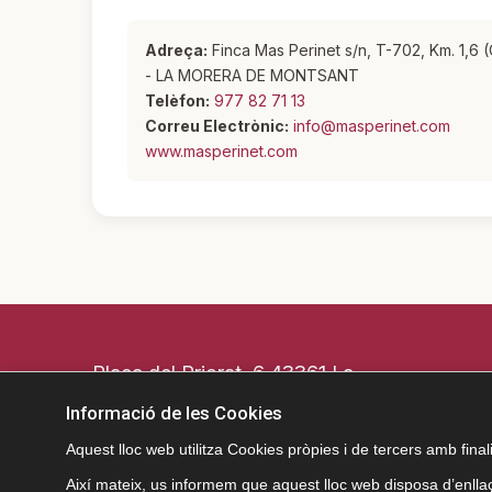
Adreça:
Finca Mas Perinet s/n, T-702, Km. 1,6
- LA MORERA DE MONTSANT
Telèfon:
977 82 71 13
Correu Electrònic:
info@masperinet.com
www.masperinet.com
Plaça del Priorat, 6 43361 La
Morera de Montsant (Tarragona)
Informació de les Cookies
T.
977.827.11
2
Aquest lloc web utilitza Cookies pròpies i de tercers amb finali
aj.morera@altanet.org
Així mateix, us informem que aquest lloc web disposa d’enllaç