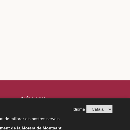
Avís Legal
Política de Privacitat
Idioma
Política de Cookies
tat de millorar els nostres serveis.
ment de la Morera de Montsant
.