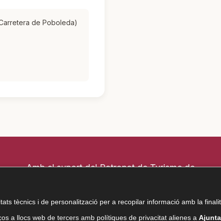
 (Carretera de Poboleda)
Amb el suport del Patronat de Turisme de
la Diputació de Tarragona
tats tècnics i de personalització per a recopilar informació amb la finali
os a llocs web de tercers amb polítiques de privacitat alienes a
Ajunta