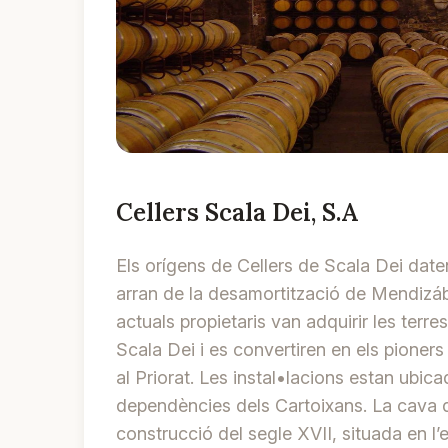
Cellers Scala Dei, S.A
Els orígens de Cellers de Scala Dei date
arran de la desamortització de Mendizába
actuals propietaris van adquirir les terre
Scala Dei i es convertiren en els pioners 
al Priorat. Les instal•lacions estan ubic
dependències dels Cartoixans. La cava 
construcció del segle XVII, situada en l’