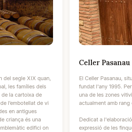
Celler Pasanau
n del segle XIX quan,
El Celler Pasanau, si
l, les famílies dels
fundat l'any 1995. Pe
s de la cartoixa de
una de les zones vitiv
de l’embotellat de vi
actualment amb rang 
ades en antigues
de criança és una
Dedicat a l'elaboració
emblemàtic edifici on
expressió de les finqu