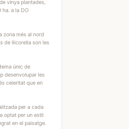
 de vinya plantades,
0 ha. a la DO
la zona més al nord
 de llicorella son les
stema únic de
ep desenvolupar les
s celeritat que en
litzada per a cada
a optat per un estil
egrat en el paisatge.