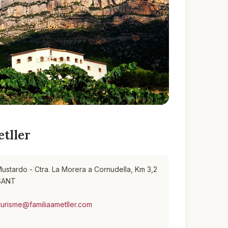
tller
ustardo - Ctra. La Morera a Cornudella, Km 3,2
TSANT
urisme@familiaametller.com