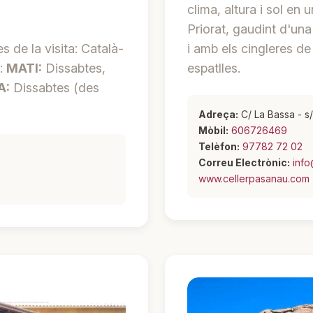
clima, altura i sol en
Priorat, gaudint d'una
s de la visita: Català-
i amb els cingleres d
a:
MATI:
Dissabtes,
espatlles.
A:
Dissabtes (des
Adreça:
C/ La Bassa - s
Mòbil:
606726469
Telèfon:
97782 72 02
Correu Electrònic:
inf
www.cellerpasanau.com