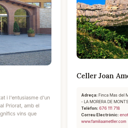
Celler Joan Ame
Adreça:
Finca Mas del M
at i l'entusiasme d'un
- LA MORERA DE MON
al Priorat, amb el
Telèfon:
676 111 718
gnífics vins que
Correu Electrònic:
enot
www.familiaametller.com