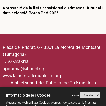
Aprovació de la llista provisional d'admesos, tribunal i
data selecció Borsa Peó 2026
Plaça del Priorat, 6 43361 La Morera de Montsant
(Tarragona)
T.
977.827.11
2
aj.morera@altanet.org
www.lamorerademontsant.org
Amb el suport del Patronat de Turisme de la
Diputació de Tarragona
Informació de les Cookies
Idioma
Aquest lloc web utilitza Cookies pròpies i de tercers amb finalitats