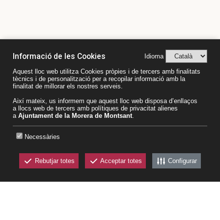
Informació de les Cookies
Idioma
Plaça del Priorat, 6 43361 La Morera de Montsant
Aquest lloc web utilitza Cookies pròpies i de tercers amb finalitats
tècnics i de personalització per a recopilar informació amb la
(Tarragona)
finalitat de millorar els nostres serveis.
T.
977.827.11
2
Així mateix, us informem que aquest lloc web disposa d’enllaços
a llocs web de tercers amb polítiques de privacitat alienes
aj.morera@altanet.org
a
Ajuntament de la Morera de Montsant
.
www.lamorerademontsant.org
Necessàries
Amb el suport del Patronat de Turisme de la
Diputació de Tarragona
Rebutjar totes
Acceptar totes
Configurar
CKEW
cookies