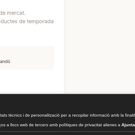
 de mercat.
productes de temporada
icandó
tats tècnics i de personalització per a recopilar informació amb la finali
os a llocs web de tercers amb polítiques de privacitat alienes a
Ajunta