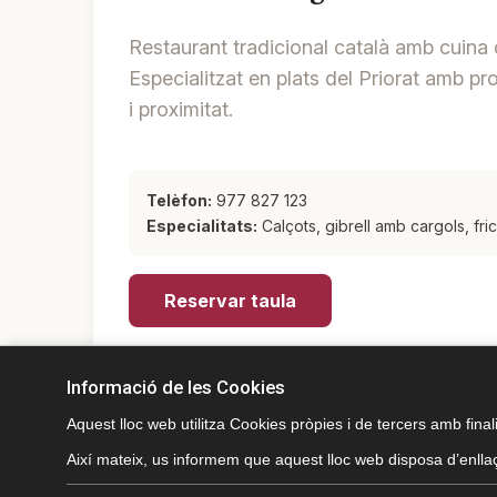
Restaurant tradicional català amb cuina
Especialitzat en plats del Priorat amb 
i proximitat.
Telèfon:
977 827 123
Especialitats:
Calçots, gibrell amb cargols, fr
Reservar taula
Informació de les Cookies
Aquest lloc web utilitza Cookies pròpies i de tercers amb finali
Així mateix, us informem que aquest lloc web disposa d’enllaç